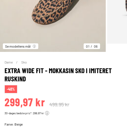
Se modellens mål
01
06
Dame
Sko
EXTRA WIDE FIT - MOKKASIN SKO I IMITERET
RUSKIND
-40%
299,97 kr
499,95 kr
30-dages bedste pris*: 299,97 kr
Farve:
Beige