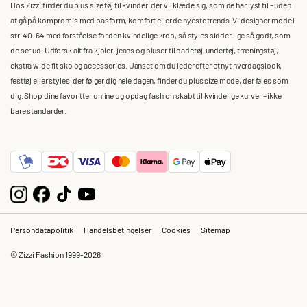
Hos Zizzi finder du plus size tøj til kvinder, der vil klæde sig, som de har lyst til – uden
at gå på kompromis med pasform, komfort eller de nyeste trends. Vi designer mode i
str. 40-64 med forståelse for den kvindelige krop, så styles sidder lige så godt, som
de ser ud. Udforsk alt fra kjoler, jeans og bluser til badetøj, undertøj, træningstøj,
ekstra wide fit sko og accessories. Uanset om du leder efter et nyt hverdagslook,
festtøj eller styles, der følger dig hele dagen, finder du plus size mode, der føles som
dig. Shop dine favoritter online og opdag fashion skabt til kvindelige kurver – ikke
bare standarder.
Persondatapolitik
Handelsbetingelser
Cookies
Sitemap
© Zizzi Fashion 1999-2026