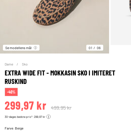
Se modellens mål
01
06
Dame
Sko
EXTRA WIDE FIT - MOKKASIN SKO I IMITERET
RUSKIND
-40%
299,97 kr
499,95 kr
30-dages bedste pris*: 299,97 kr
Farve:
Beige