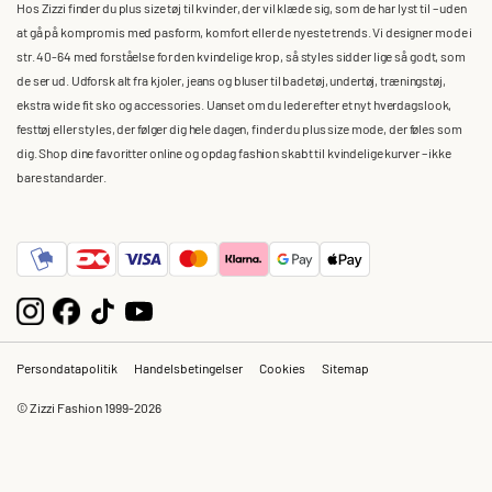
Hos Zizzi finder du plus size tøj til kvinder, der vil klæde sig, som de har lyst til – uden
at gå på kompromis med pasform, komfort eller de nyeste trends. Vi designer mode i
str. 40-64 med forståelse for den kvindelige krop, så styles sidder lige så godt, som
de ser ud. Udforsk alt fra kjoler, jeans og bluser til badetøj, undertøj, træningstøj,
ekstra wide fit sko og accessories. Uanset om du leder efter et nyt hverdagslook,
festtøj eller styles, der følger dig hele dagen, finder du plus size mode, der føles som
dig. Shop dine favoritter online og opdag fashion skabt til kvindelige kurver – ikke
bare standarder.
Persondatapolitik
Handelsbetingelser
Cookies
Sitemap
© Zizzi Fashion 1999-2026