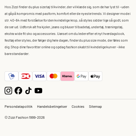
Hos Zizzi finder du plus size tøj til kvinder, der vil klæde sig, som de har lyst til – uden
at gå på kompromis med pasform, komfort eller de nyeste trends. Vi designer mode i
str. 40-64 med forståelse for den kvindelige krop, så styles sidder lige så godt, som
de ser ud. Udforsk alt fra kjoler, jeans og bluser til badetøj, undertøj, træningstøj,
ekstra wide fit sko og accessories. Uanset om du leder efter et nyt hverdagslook,
festtøj eller styles, der følger dig hele dagen, finder du plus size mode, der føles som
dig. Shop dine favoritter online og opdag fashion skabt til kvindelige kurver – ikke
bare standarder.
Persondatapolitik
Handelsbetingelser
Cookies
Sitemap
© Zizzi Fashion 1999-2026