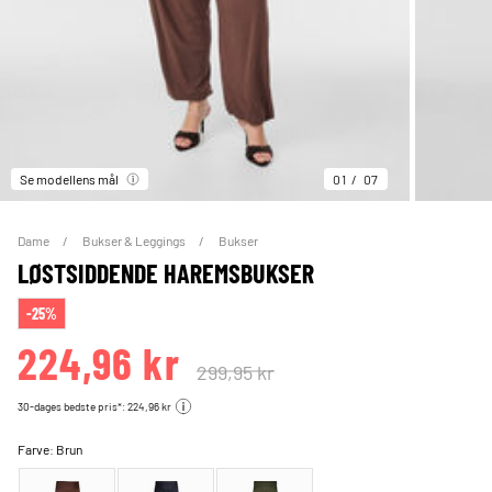
Se modellens mål
01
07
Dame
Bukser & Leggings
Bukser
LØSTSIDDENDE HAREMSBUKSER
-25%
224,96 kr
299,95 kr
30-dages bedste pris*: 224,96 kr
Farve:
Brun