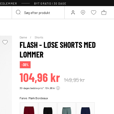
 MEDLEMMER
BYT GRATIS I 30 DAGE
Dame
Shorts
FLASH - LØSE SHORTS MED
LOMMER
-30%
104,96 kr
149,95 kr
30-dages bedste pris*: 104,96 kr
Farve:
Mørk Bordeaux