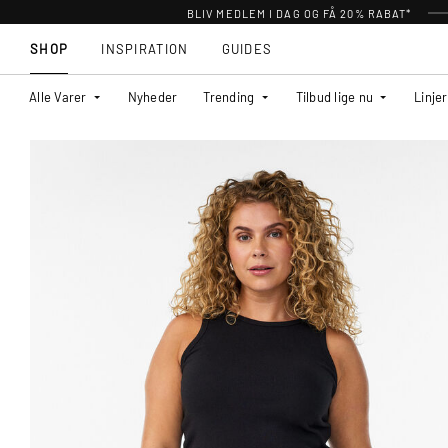
BLIV MEDLEM I DAG OG FÅ 20% RABAT*
SHOP
INSPIRATION
GUIDES
Alle Varer
Nyheder
Trending
Tilbud lige nu
Linjer