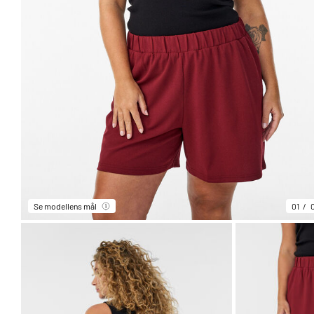
Se modellens mål
01