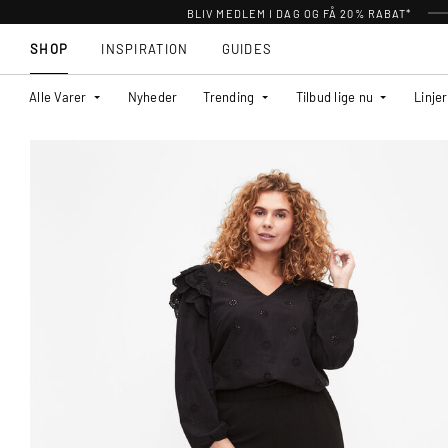
BLIV MEDLEM I DAG OG FÅ 20% RABAT*
SHOP
INSPIRATION
GUIDES
Alle Varer
Nyheder
Trending
Tilbud lige nu
Linjer