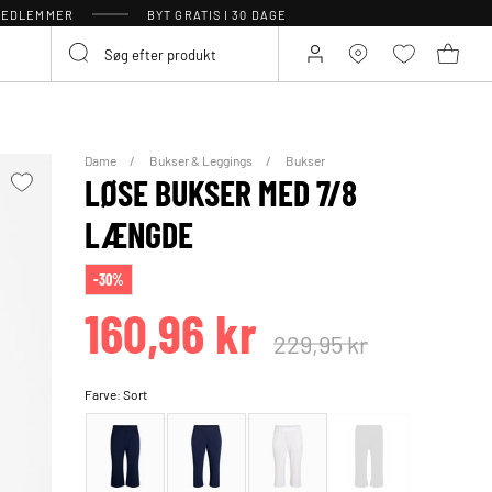
 MEDLEMMER
BYT GRATIS I 30 DAGE
Dame
Bukser & Leggings
Bukser
LØSE BUKSER MED 7/8
LÆNGDE
-30%
160,96 kr
229,95 kr
Farve:
Sort