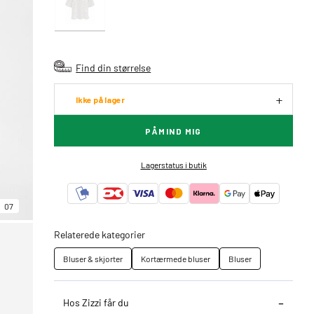
Find din størrelse
Ikke på lager
PÅMIND MIG
Lagerstatus i butik
07
Relaterede kategorier
Bluser & skjorter
Kortærmede bluser
Bluser
Hos Zizzi får du