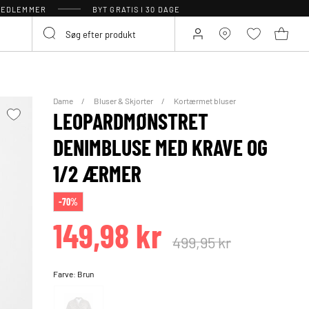
 MEDLEMMER
BYT GRATIS I 30 DAGE
Dame
Bluser & Skjorter
Kortærmet bluser
LEOPARDMØNSTRET
DENIMBLUSE MED KRAVE OG
1/2 ÆRMER
-70%
149,98 kr
499,95 kr
Farve:
Brun