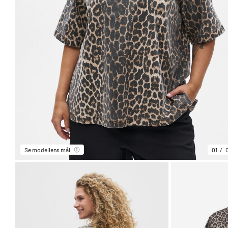
Se modellens mål
01