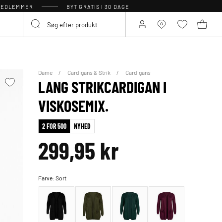
 MEDLEMMER
BYT GRATIS I 30 DAGE
Dame
Cardigans & Strik
Cardigans
LANG STRIKCARDIGAN I
VISKOSEMIX.
2 FOR 500
NYHED
299,95 kr
Farve:
Sort