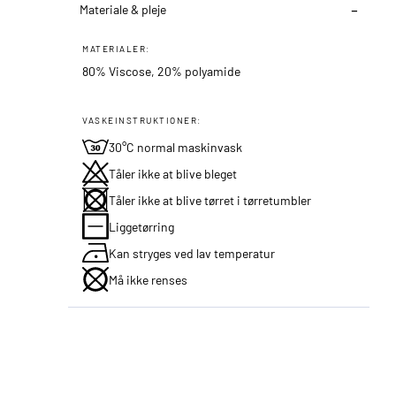
Materiale & pleje
MATERIALER:
80% Viscose, 20% polyamide
VASKEINSTRUKTIONER:
30°C normal maskinvask
Tåler ikke at blive bleget
Tåler ikke at blive tørret i tørretumbler
Liggetørring
Kan stryges ved lav temperatur
Må ikke renses