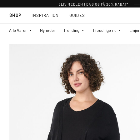
BLIV MEDLEM I DAG OG FÅ 20% RABAT*
SHOP
INSPIRATION
GUIDES
Alle Varer
Nyheder
Trending
Tilbud lige nu
Linjer