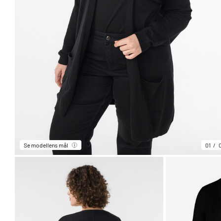
Se modellens mål
01