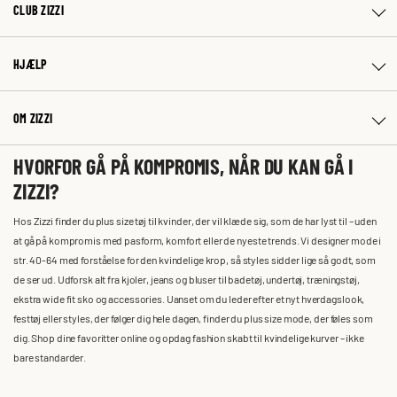
CLUB ZIZZI
HJÆLP
OM ZIZZI
HVORFOR GÅ PÅ KOMPROMIS, NÅR DU KAN GÅ I
ZIZZI?
Hos Zizzi finder du plus size tøj til kvinder, der vil klæde sig, som de har lyst til – uden
at gå på kompromis med pasform, komfort eller de nyeste trends. Vi designer mode i
str. 40-64 med forståelse for den kvindelige krop, så styles sidder lige så godt, som
de ser ud. Udforsk alt fra kjoler, jeans og bluser til badetøj, undertøj, træningstøj,
ekstra wide fit sko og accessories. Uanset om du leder efter et nyt hverdagslook,
festtøj eller styles, der følger dig hele dagen, finder du plus size mode, der føles som
dig. Shop dine favoritter online og opdag fashion skabt til kvindelige kurver – ikke
bare standarder.