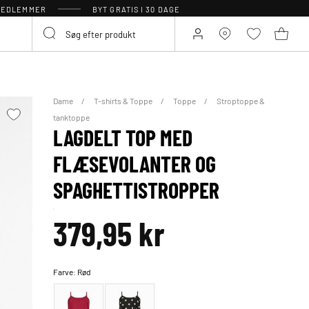
 MEDLEMMER
BYT GRATIS I 30 DAGE
Dame
T-shirts & Toppe
Toppe
Stroptoppe &
tanktoppe
LAGDELT TOP MED
FLÆSEVOLANTER OG
SPAGHETTISTROPPER
379,95 kr
Farve:
Rød