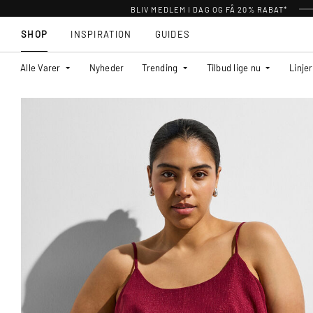
BLIV MEDLEM I DAG OG FÅ 20% RABAT*
SHOP
INSPIRATION
GUIDES
Alle Varer
Nyheder
Trending
Tilbud lige nu
Linjer