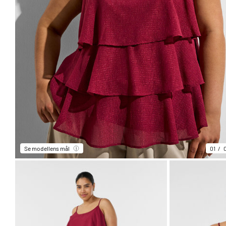
Se modellens mål
01