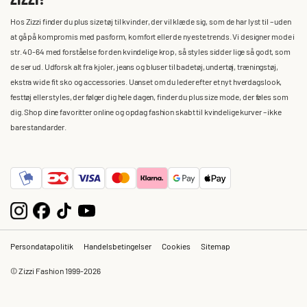
Hos Zizzi finder du plus size tøj til kvinder, der vil klæde sig, som de har lyst til – uden
at gå på kompromis med pasform, komfort eller de nyeste trends. Vi designer mode i
str. 40-64 med forståelse for den kvindelige krop, så styles sidder lige så godt, som
de ser ud. Udforsk alt fra kjoler, jeans og bluser til badetøj, undertøj, træningstøj,
ekstra wide fit sko og accessories. Uanset om du leder efter et nyt hverdagslook,
festtøj eller styles, der følger dig hele dagen, finder du plus size mode, der føles som
dig. Shop dine favoritter online og opdag fashion skabt til kvindelige kurver – ikke
bare standarder.
Persondatapolitik
Handelsbetingelser
Cookies
Sitemap
© Zizzi Fashion 1999-2026