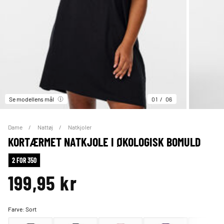
Se modellens mål
01
06
Dame
Nattøj
Natkjoler
KORTÆRMET NATKJOLE I ØKOLOGISK BOMULD
2 FOR 350
199,95 kr
Farve:
Sort