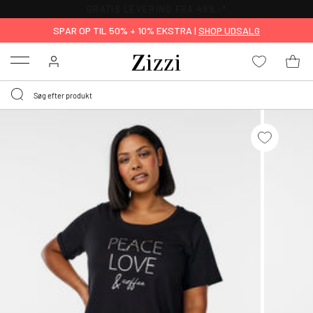
GRATIS LEVERING FRA 499,-*
SPAR OP TIL 50% + 10% EKSTRA |
SHOP UDSALG
Menu