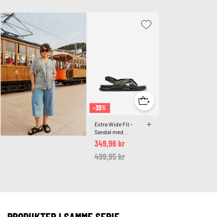
-30%
Extra Wide Fit -
Sandal med
knudedetalje
349,96 kr
Price reduced from
499,95 kr
to
PRODUKTER I SAMME SERIE