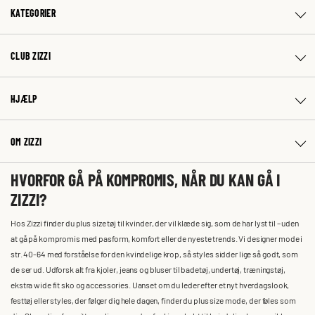
KATEGORIER
CLUB ZIZZI
HJÆLP
OM ZIZZI
HVORFOR GÅ PÅ KOMPROMIS, NÅR DU KAN GÅ I
ZIZZI?
Hos Zizzi finder du plus size tøj til kvinder, der vil klæde sig, som de har lyst til – uden
at gå på kompromis med pasform, komfort eller de nyeste trends. Vi designer mode i
str. 40-64 med forståelse for den kvindelige krop, så styles sidder lige så godt, som
de ser ud. Udforsk alt fra kjoler, jeans og bluser til badetøj, undertøj, træningstøj,
ekstra wide fit sko og accessories. Uanset om du leder efter et nyt hverdagslook,
festtøj eller styles, der følger dig hele dagen, finder du plus size mode, der føles som