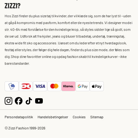
ZIZZI?
Hos Zizzi finder du plus size tøj til kvinder, der vil klæde sig, som de har lyst til – uden
at gå på kompromis med pasform, komfort eller de nyeste trends. Vi designer mode i
str. 40-64 med forståelse for den kvindelige krop, så styles sidder lige så godt, som
de ser ud. Udforsk alt fra kjoler, jeans og bluser til badetøj, undertøj, træningstøj,
ekstra wide fit sko og accessories. Uanset om du leder efter et nyt hverdagslook,
festtøj eller styles, der følger dig hele dagen, finder du plus size mode, der føles som
dig. Shop dine favoritter online og opdag fashion skabt til kvindelige kurver – ikke
bare standarder.
Persondatapolitik
Handelsbetingelser
Cookies
Sitemap
© Zizzi Fashion 1999-2026