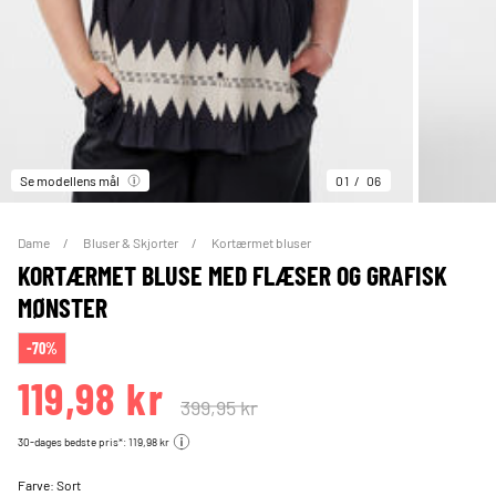
Se modellens mål
01
06
Dame
Bluser & Skjorter
Kortærmet bluser
KORTÆRMET BLUSE MED FLÆSER OG GRAFISK
MØNSTER
-70%
119,98 kr
399,95 kr
30-dages bedste pris*: 119,98 kr
Farve:
Sort