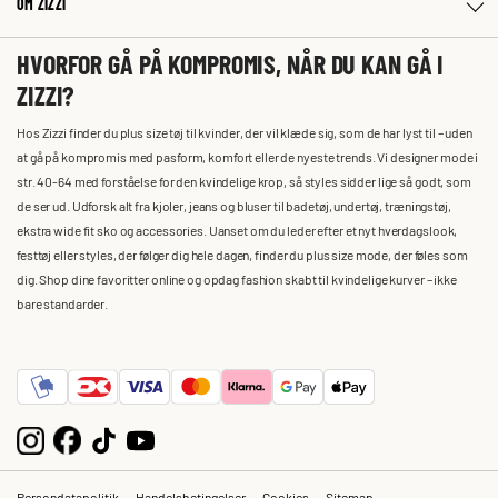
OM ZIZZI
HVORFOR GÅ PÅ KOMPROMIS, NÅR DU KAN GÅ I
ZIZZI?
Hos Zizzi finder du plus size tøj til kvinder, der vil klæde sig, som de har lyst til – uden
at gå på kompromis med pasform, komfort eller de nyeste trends. Vi designer mode i
str. 40-64 med forståelse for den kvindelige krop, så styles sidder lige så godt, som
de ser ud. Udforsk alt fra kjoler, jeans og bluser til badetøj, undertøj, træningstøj,
ekstra wide fit sko og accessories. Uanset om du leder efter et nyt hverdagslook,
festtøj eller styles, der følger dig hele dagen, finder du plus size mode, der føles som
dig. Shop dine favoritter online og opdag fashion skabt til kvindelige kurver – ikke
bare standarder.
Persondatapolitik
Handelsbetingelser
Cookies
Sitemap