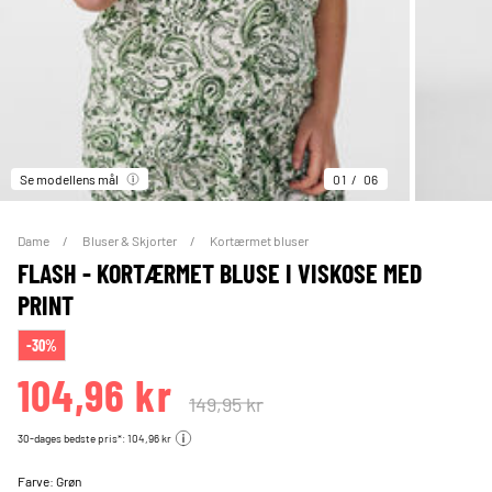
Se modellens mål
01
06
Dame
Bluser & Skjorter
Kortærmet bluser
FLASH - KORTÆRMET BLUSE I VISKOSE MED
PRINT
-30%
104,96 kr
149,95 kr
30-dages bedste pris*: 104,96 kr
Farve:
Grøn