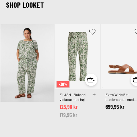
SHOP LOOKET
-30%
FLASH - Bukser i
Extra Wide Fit -
viskose med høj
Lædersandal med
talje
krydsremme
125,96 kr
699,95 kr
Price reduced from
179,95 kr
to