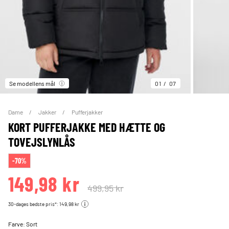
Se modellens mål
01
07
Dame
Jakker
Pufferjakker
KORT PUFFERJAKKE MED HÆTTE OG
TOVEJSLYNLÅS
-70%
149,98 kr
499,95 kr
30-dages bedste pris*: 149,98 kr
Farve:
Sort