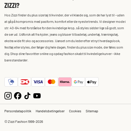
ZIZZI?
Hos Zizzi finder du plus size tøj til kvinder, der vil klæde sig, som de har lyst til – uden
at gå på kompromis med pasform, komfort eller de nyeste trends. Vi designer mode i
str. 40-64 med forståelse for den kvindelige krop, så styles sidder lige så godt, som
de ser ud. Udforsk alt fra kjoler, jeans og bluser til badetøj, undertøj, træningstøj,
ekstra wide fit sko og accessories. Uanset om du leder efter et nyt hverdagslook,
festtøj eller styles, der følger dig hele dagen, finder du plus size mode, der føles som
dig. Shop dine favoritter online og opdag fashion skabt til kvindelige kurver – ikke
bare standarder.
Persondatapolitik
Handelsbetingelser
Cookies
Sitemap
© Zizzi Fashion 1999-2026