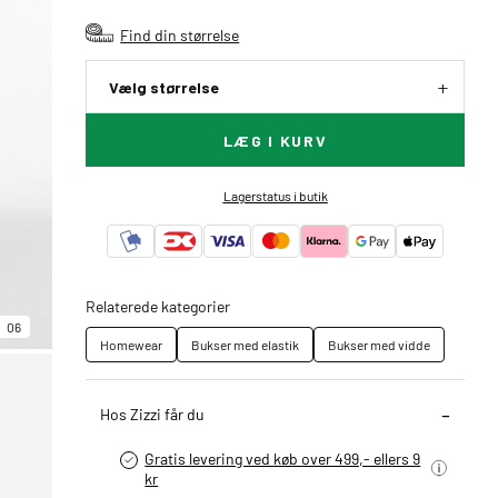
Find din størrelse
Vælg størrelse
LÆG I KURV
Lagerstatus i butik
Relaterede kategorier
06
Homewear
Bukser med elastik
Bukser med vidde
Hos Zizzi får du
Gratis levering ved køb over 499,- ellers 9
kr