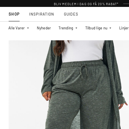
BLIV MEDLEM I DAG OG FÅ 20% RABAT*
SHOP
INSPIRATION
GUIDES
Alle Varer
Nyheder
Trending
Tilbud lige nu
Linjer