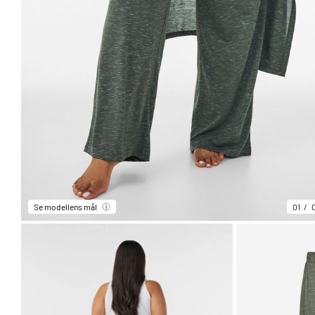
Se modellens mål
01