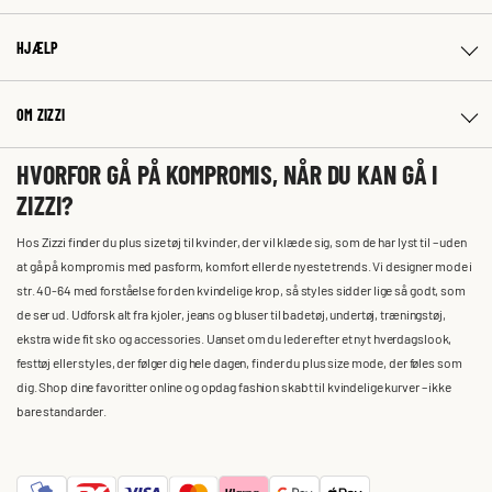
HJÆLP
OM ZIZZI
HVORFOR GÅ PÅ KOMPROMIS, NÅR DU KAN GÅ I
ZIZZI?
Hos Zizzi finder du plus size tøj til kvinder, der vil klæde sig, som de har lyst til – uden
at gå på kompromis med pasform, komfort eller de nyeste trends. Vi designer mode i
str. 40-64 med forståelse for den kvindelige krop, så styles sidder lige så godt, som
de ser ud. Udforsk alt fra kjoler, jeans og bluser til badetøj, undertøj, træningstøj,
ekstra wide fit sko og accessories. Uanset om du leder efter et nyt hverdagslook,
festtøj eller styles, der følger dig hele dagen, finder du plus size mode, der føles som
dig. Shop dine favoritter online og opdag fashion skabt til kvindelige kurver – ikke
bare standarder.