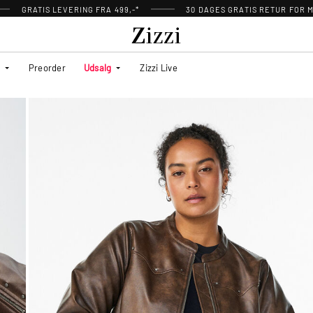
GRATIS LEVERING FRA 499,-*
30 DAGES GRATIS RETUR FOR
Preorder
Udsalg
Zizzi Live