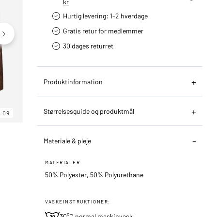
kr
Hurtig levering­: 1-2 hverdage
Gratis retur for medlemmer
30 dages returret
Produktinformation
Størrelsesguide og produktmål
09
06
09
Materiale & pleje
MATERIALER:
50% Polyester, 50% Polyurethane
VASKEINSTRUKTIONER:
30°C normal maskinvask