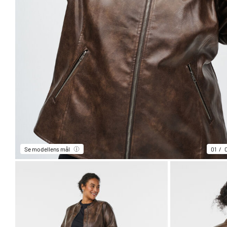
Se modellens mål
01