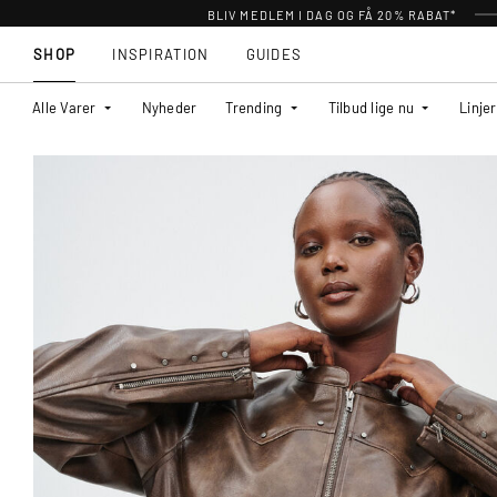
BLIV MEDLEM I DAG OG FÅ 20% RABAT*
SHOP
INSPIRATION
GUIDES
Alle Varer
Nyheder
Trending
Tilbud lige nu
Linjer