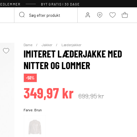
 MEDLEMMER
BYT GRATIS I 30 DAGE
Dame
Jakker
Læderjakker
IMITERET LÆDERJAKKE MED
NITTER OG LOMMER
-50%
349,97 kr
699,95 kr
Farve:
Brun