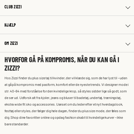
CLUB ZIZZI
HJÆLP
OM ZIZZI
HVORFOR GÅ PÅ KOMPROMIS, NÅR DU KAN GÅ I
ZIZZI?
Hos Zizzi finder du plus size tøj til kvinder, der vil klæde sig, som de har lyst til – uden
at gå på kompromis med pasform, komfort eller de nyeste trends. Vi designer mode i
str. 40-64 med forståelse for den kvindelige krop, så styles sidder lige så godt, som
de ser ud. Udforsk alt fra kjoler, jeans og bluser til badetøj, undertøj, træningstøj,
ekstra wide fit sko og accessories. Uanset om du leder efter et nyt hverdagslook,
festtøj eller styles, der følger dig hele dagen, finder du plus size mode, der føles som
dig. Shop dine favoritter online og opdag fashion skabt til kvindelige kurver – ikke
bare standarder.