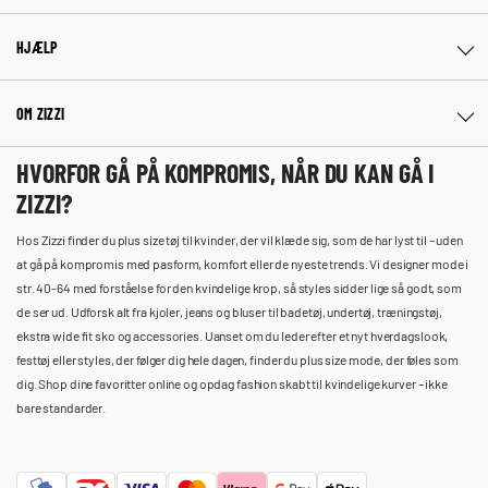
HJÆLP
OM ZIZZI
HVORFOR GÅ PÅ KOMPROMIS, NÅR DU KAN GÅ I
ZIZZI?
Hos Zizzi finder du plus size tøj til kvinder, der vil klæde sig, som de har lyst til – uden
at gå på kompromis med pasform, komfort eller de nyeste trends. Vi designer mode i
str. 40-64 med forståelse for den kvindelige krop, så styles sidder lige så godt, som
de ser ud. Udforsk alt fra kjoler, jeans og bluser til badetøj, undertøj, træningstøj,
ekstra wide fit sko og accessories. Uanset om du leder efter et nyt hverdagslook,
festtøj eller styles, der følger dig hele dagen, finder du plus size mode, der føles som
dig. Shop dine favoritter online og opdag fashion skabt til kvindelige kurver – ikke
bare standarder.