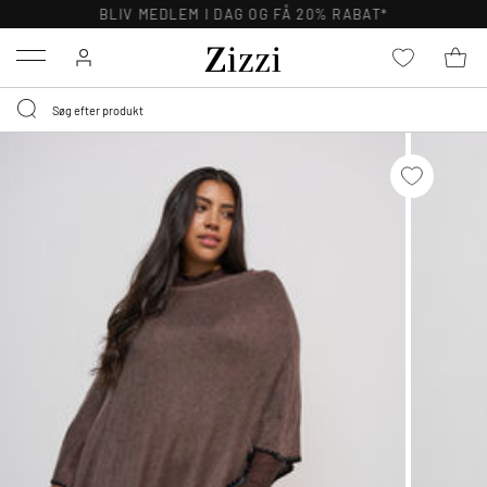
BLIV MEDLEM I DAG OG FÅ 20% RABAT*
Menu