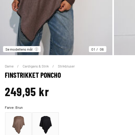
Se modellens mål
01
06
Dame
Cardigans & Strik
Strikbluser
FINSTRIKKET PONCHO
249,95 kr
Farve:
Brun