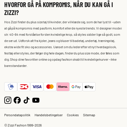
HVORFOR GÅ PÅ KOMPROMIS, NÅR DU KAN GÅ I
ZIZZI?
Hos Zizzi finder du plus size tøj til kvinder, der vil klæde sig, som de har lyst til – uden
at gå på kompromis med pasform, komfort eller de nyeste trends. Vi designer mode i
str. 40-64 med forståelse for den kvindelige krop, så styles sidder lige så godt, som
de ser ud. Udforsk alt fra kjoler, jeans og bluser til badetøj, undertøj, træningstøj,
ekstra wide fit sko og accessories. Uanset om du leder efter et nyt hverdagslook,
festtøj eller styles, der følger dig hele dagen, finder du plus size mode, der føles som
dig. Shop dine favoritter online og opdag fashion skabt til kvindelige kurver – ikke
bare standarder.
Persondatapolitik
Handelsbetingelser
Cookies
Sitemap
© Zizzi Fashion 1999-2026