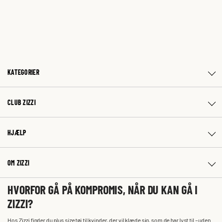
KATEGORIER
CLUB ZIZZI
HJÆLP
OM ZIZZI
HVORFOR GÅ PÅ KOMPROMIS, NÅR DU KAN GÅ I
ZIZZI?
Hos Zizzi finder du plus size tøj til kvinder, der vil klæde sig, som de har lyst til – uden