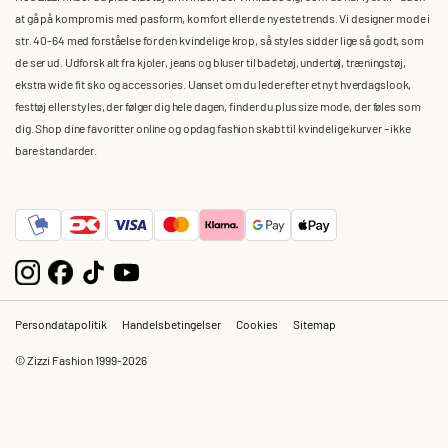
at gå på kompromis med pasform, komfort eller de nyeste trends. Vi designer mode i
str. 40-64 med forståelse for den kvindelige krop, så styles sidder lige så godt, som
de ser ud. Udforsk alt fra kjoler, jeans og bluser til badetøj, undertøj, træningstøj,
ekstra wide fit sko og accessories. Uanset om du leder efter et nyt hverdagslook,
festtøj eller styles, der følger dig hele dagen, finder du plus size mode, der føles som
dig. Shop dine favoritter online og opdag fashion skabt til kvindelige kurver – ikke
bare standarder.
Persondatapolitik
Handelsbetingelser
Cookies
Sitemap
© Zizzi Fashion 1999-2026