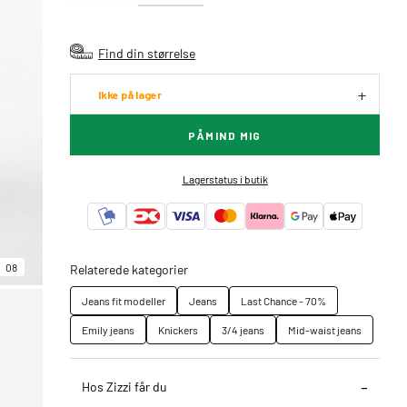
Find din størrelse
Ikke på lager
PÅMIND MIG
Lagerstatus i butik
08
Relaterede kategorier
Jeans fit modeller
Jeans
Last Chance - 70%
Emily jeans
Knickers
3/4 jeans
Mid-waist jeans
Hos Zizzi får du