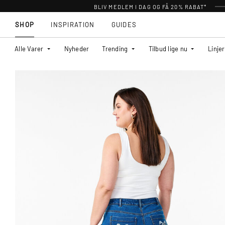
BLIV MEDLEM I DAG OG FÅ 20% RABAT*
SHOP
INSPIRATION
GUIDES
Alle Varer
Nyheder
Trending
Tilbud lige nu
Linjer