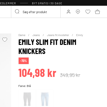
 MEDLEMMER
BYT GRATIS I 30 DAGE
Dame
Jeans
Jeans fit modeller
Emily
EMILY SLIM FIT DENIM
KNICKERS
-70%
104,98 kr
349,95 kr
Farve:
Blå