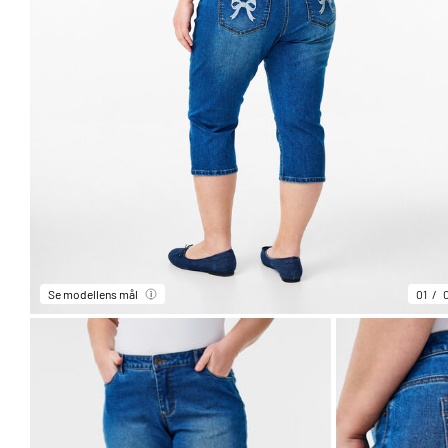
Se modellens mål
01