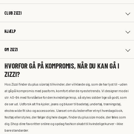
CLUB ZIZZI
HJÆLP
OM ZIZZI
HVORFOR GÅ PÅ KOMPROMIS, NÅR DU KAN GÅ I
ZIZZI?
Hos Zizzi finder du plus size tøj til kvinder, der vil klæde sig, som de har lyst til – uden
at gå på kompromis med pasform, komfort eller de nyeste trends. Vi designer mode i
str. 40-64 med forståelse for den kvindelige krop, så styles sidder lige så godt, som
de ser ud. Udforsk alt fra kjoler, jeans og bluser til badetøj, undertøj, træningstøj,
ekstra wide fit sko og accessories. Uanset om du leder efter et nyt hverdagslook,
festtøj eller styles, der følger dig hele dagen, finder du plus size mode, der føles som
dig. Shop dine favoritter online og opdag fashion skabt til kvindelige kurver – ikke
bare standarder.