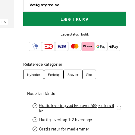
Vælg størrelse
LÆG I KURV
05
Lagerstatus i butik
Relaterede kategorier
Nyheder
Ferietøj
Støvler
Sko
Hos Zizzi får du
Gratis levering ved køb over 499,- ellers 9
kr
Hurtig levering­: 1-2 hverdage
Gratis retur for medlemmer