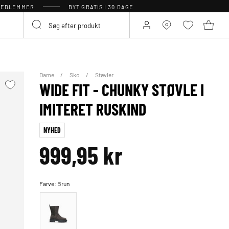
 MEDLEMMER
BYT GRATIS I 30 DAGE
Dame
Sko
Støvler
WIDE FIT - CHUNKY STØVLE I
IMITERET RUSKIND
NYHED
999,95 kr
Farve:
Brun