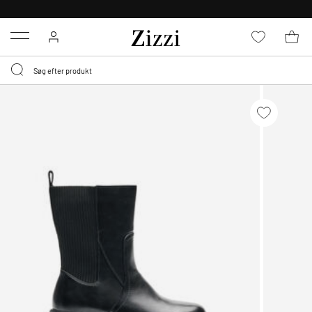
GRATIS LEVERING FRA 499,-*
Menu