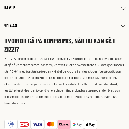
HJÆLP
OM ZIZZI
HVORFOR GÅ PÅ KOMPROMIS, NÅR DU KAN GÅ I
ZIZZI?
Hos Zizzi finder du plus size tøj til kvinder, der vil klæde sig, som de har lyst til – uden
at gå på kompromis med pasform, komfort eller de nyeste trends. Vi designer mode i
str. 40-64 med forståelse for den kvindelige krop, så styles sidder lige så godt, som
de ser ud. Udforsk alt fra kjoler, jeans og bluser til badetøj, undertøj, træningstøj,
ekstra wide fit sko og accessories. Uanset om du leder efter et nyt hverdagslook,
festtøj eller styles, der følger dig hele dagen, finder du plus size mode, der føles som
dig. Shop dine favoritter online og opdag fashion skabt til kvindelige kurver – ikke
bare standarder.