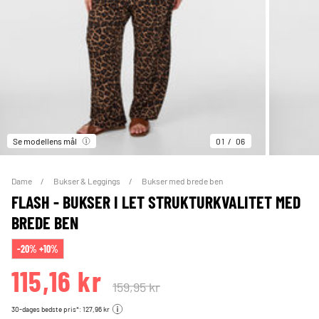
Se modellens mål
01
06
Dame
Bukser & Leggings
Bukser med brede ben
FLASH - BUKSER I LET STRUKTURKVALITET MED
BREDE BEN
-20% +10%
115,16 kr
159,95 kr
30-dages bedste pris*: 127,96 kr