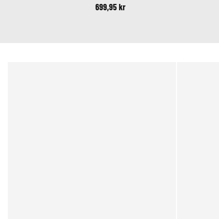
krydsremme
699,95 kr