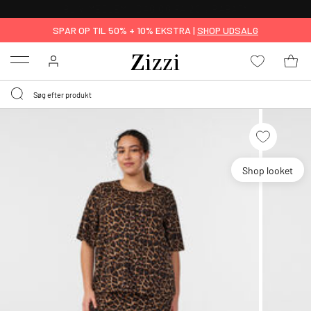
GRATIS LEVERING FRA 499,-*
SPAR OP TIL 50% + 10% EKSTRA |
SHOP UDSALG
Menu
Shop looket