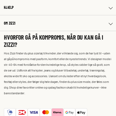
HJÆLP
OM ZIZZI
HVORFOR GÅ PÅ KOMPROMIS, NÅR DU KAN GÅ I
ZIZZI?
Hos Zizzi finder du plus size tøj til kvinder, der vil klæde sig, som de har lyst til – uden
at gå på kompromis med pasform, komfort eller de nyeste trends. Vi designer mode i
str. 40-64 med forståelse for den kvindelige krop, så styles sidder lige så godt, som
de ser ud. Udforsk alt fra kjoler, jeans og bluser til badetøj, undertøj, træningstøj,
ekstra wide fit sko og accessories. Uanset om du leder efter et nyt hverdagslook,
festtøj eller styles, der følger dig hele dagen, finder du plus size mode, der føles som
dig. Shop dine favoritter online og opdag fashion skabt til kvindelige kurver – ikke
bare standarder.