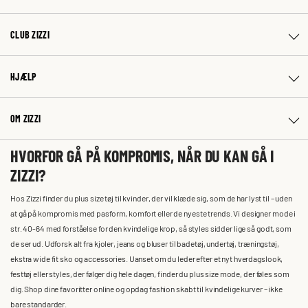
CLUB ZIZZI
HJÆLP
OM ZIZZI
HVORFOR GÅ PÅ KOMPROMIS, NÅR DU KAN GÅ I
ZIZZI?
Hos Zizzi finder du plus size tøj til kvinder, der vil klæde sig, som de har lyst til – uden
at gå på kompromis med pasform, komfort eller de nyeste trends. Vi designer mode i
str. 40-64 med forståelse for den kvindelige krop, så styles sidder lige så godt, som
de ser ud. Udforsk alt fra kjoler, jeans og bluser til badetøj, undertøj, træningstøj,
ekstra wide fit sko og accessories. Uanset om du leder efter et nyt hverdagslook,
festtøj eller styles, der følger dig hele dagen, finder du plus size mode, der føles som
dig. Shop dine favoritter online og opdag fashion skabt til kvindelige kurver – ikke
bare standarder.