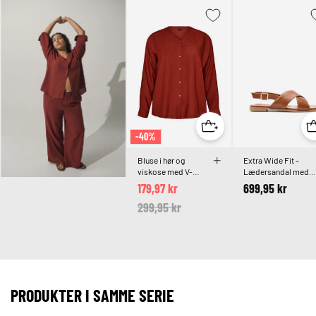
-40%
Bluse i hør og
Extra Wide Fit -
viskose med V-
Lædersandal med
udskæring
krydsremme
179,97 kr
699,95 kr
Price reduced from
299,95 kr
to
PRODUKTER I SAMME SERIE