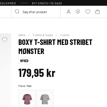
 MEDLEMMER
BYT GRATIS I 30 DAGE
Dame
T-shirts & Toppe
T-shirts
BOXY T-SHIRT MED STRIBET
MØNSTER
NYHED
179,95 kr
Farve:
Rød