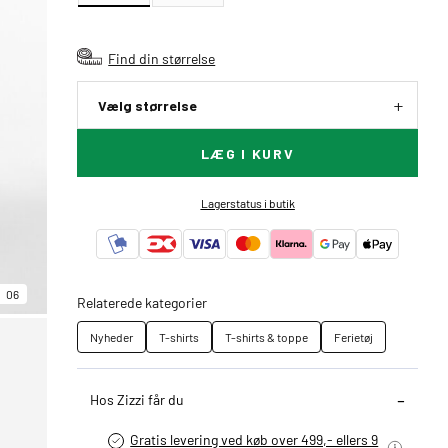
Find din størrelse
Vælg størrelse
LÆG I KURV
Lagerstatus i butik
06
Relaterede kategorier
Nyheder
T-shirts
T-shirts & toppe
Ferietøj
Hos Zizzi får du
Gratis levering ved køb over 499,- ellers 9