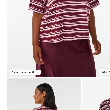
Se modellens mål
01