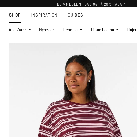
BLIV MEDLEM I DAG OG FÅ 20% RABAT*
SHOP
INSPIRATION
GUIDES
Alle Varer
Nyheder
Trending
Tilbud lige nu
Linjer