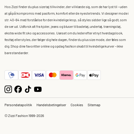
Hos Zizzi finder du plus size tøj til kvinder, der vil klæde sig, som de har lyst til – uden
at gå på kompromis med pasform, komfort eller de nyeste trends. Vi designer mode i
str. 40-64 med forståelse for den kvindelige krop, så styles sidder lige så godt, som
de ser ud. Udforsk alt fra kjoler, jeans og bluser til badetøj, undertøj, træningstøj,
ekstra wide fit sko og accessories. Uanset om du leder efter et nyt hverdagslook,
festtøj eller styles, der følger dig hele dagen, finder du plus size mode, der føles som
dig. Shop dine favoritter online og opdag fashion skabt til kvindelige kurver – ikke
bare standarder.
Persondatapolitik
Handelsbetingelser
Cookies
Sitemap
© Zizzi Fashion 1999-2026