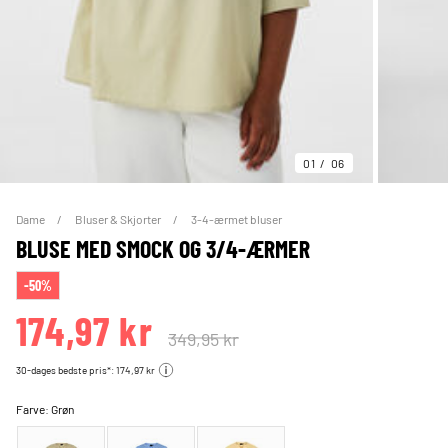
01
06
Dame
Bluser & Skjorter
3-4-ærmet bluser
BLUSE MED SMOCK OG 3/4-ÆRMER
-50%
174,97 kr
349,95 kr
30-dages bedste pris*: 174,97 kr
Farve:
Grøn