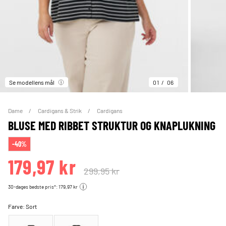
Se modellens mål
01
06
Dame
Cardigans & Strik
Cardigans
BLUSE MED RIBBET STRUKTUR OG KNAPLUKNING
-40%
179,97 kr
299,95 kr
30-dages bedste pris*: 179,97 kr
Farve:
Sort