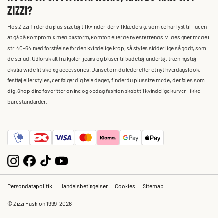
ZIZZI?
Hos Zizzi finder du plus size tøj til kvinder, der vil klæde sig, som de har lyst til – uden
at gå på kompromis med pasform, komfort eller de nyeste trends. Vi designer mode i
str. 40-64 med forståelse for den kvindelige krop, så styles sidder lige så godt, som
de ser ud. Udforsk alt fra kjoler, jeans og bluser til badetøj, undertøj, træningstøj,
ekstra wide fit sko og accessories. Uanset om du leder efter et nyt hverdagslook,
festtøj eller styles, der følger dig hele dagen, finder du plus size mode, der føles som
dig. Shop dine favoritter online og opdag fashion skabt til kvindelige kurver – ikke
bare standarder.
Persondatapolitik
Handelsbetingelser
Cookies
Sitemap
© Zizzi Fashion 1999-2026