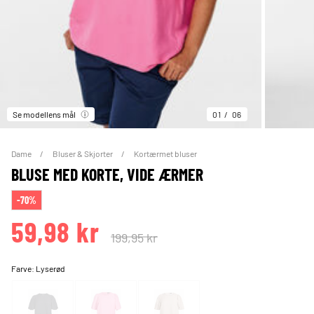
Se modellens mål
01
06
Dame
Bluser & Skjorter
Kortærmet bluser
BLUSE MED KORTE, VIDE ÆRMER
-70%
59,98 kr
199,95 kr
Farve:
Lyserød