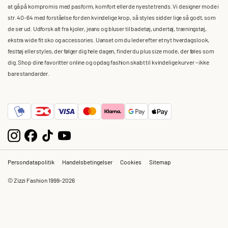
at gå på kompromis med pasform, komfort eller de nyeste trends. Vi designer mode i
str. 40-64 med forståelse for den kvindelige krop, så styles sidder lige så godt, som
de ser ud. Udforsk alt fra kjoler, jeans og bluser til badetøj, undertøj, træningstøj,
ekstra wide fit sko og accessories. Uanset om du leder efter et nyt hverdagslook,
festtøj eller styles, der følger dig hele dagen, finder du plus size mode, der føles som
dig. Shop dine favoritter online og opdag fashion skabt til kvindelige kurver – ikke
bare standarder.
Persondatapolitik
Handelsbetingelser
Cookies
Sitemap
© Zizzi Fashion 1999-2026