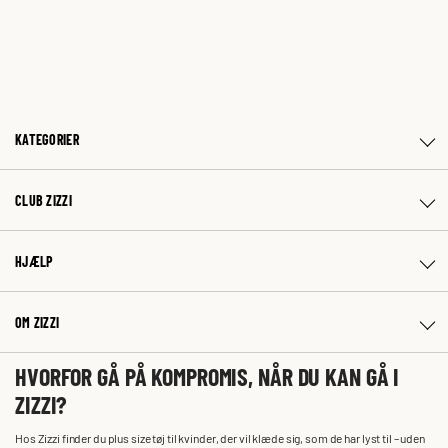
KATEGORIER
CLUB ZIZZI
HJÆLP
OM ZIZZI
HVORFOR GÅ PÅ KOMPROMIS, NÅR DU KAN GÅ I
ZIZZI?
Hos Zizzi finder du plus size tøj til kvinder, der vil klæde sig, som de har lyst til – uden