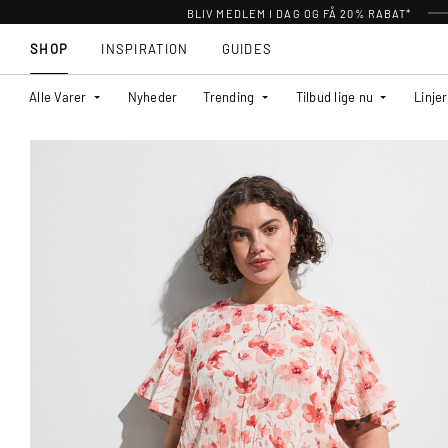
BLIV MEDLEM I DAG OG FÅ 20% RABAT*
SHOP
INSPIRATION
GUIDES
Alle Varer
Nyheder
Trending
Tilbud lige nu
Linjer