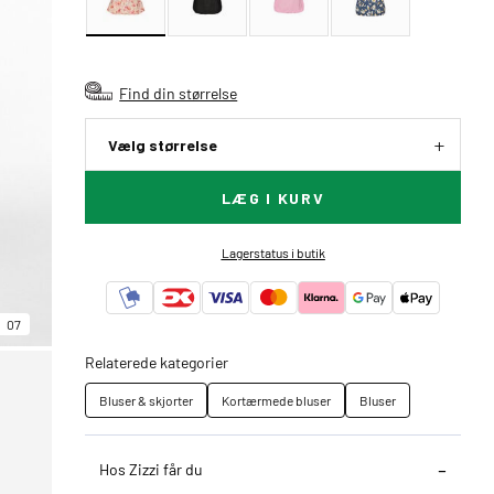
Find din størrelse
Vælg størrelse
LÆG I KURV
Lagerstatus i butik
07
Relaterede kategorier
Bluser & skjorter
Kortærmede bluser
Bluser
Hos Zizzi får du