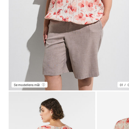
Se modellens mål
01