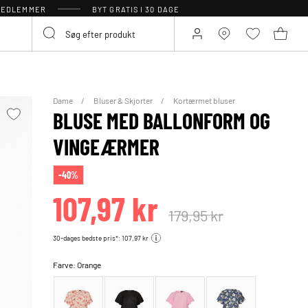
 MEDLEMMER
BYT GRATIS I 30 DAGE
Dame
Bluser & Skjorter
Kortærmet bluser
BLUSE MED BALLONFORM OG
VINGEÆRMER
-40%
107,97 kr
179,95 kr
30-dages bedste pris*: 107,97 kr
Farve:
Orange