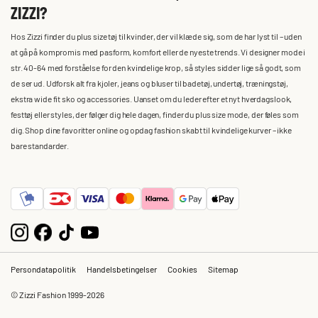
ZIZZI?
Hos Zizzi finder du plus size tøj til kvinder, der vil klæde sig, som de har lyst til – uden
at gå på kompromis med pasform, komfort eller de nyeste trends. Vi designer mode i
str. 40-64 med forståelse for den kvindelige krop, så styles sidder lige så godt, som
de ser ud. Udforsk alt fra kjoler, jeans og bluser til badetøj, undertøj, træningstøj,
ekstra wide fit sko og accessories. Uanset om du leder efter et nyt hverdagslook,
festtøj eller styles, der følger dig hele dagen, finder du plus size mode, der føles som
dig. Shop dine favoritter online og opdag fashion skabt til kvindelige kurver – ikke
bare standarder.
Persondatapolitik
Handelsbetingelser
Cookies
Sitemap
© Zizzi Fashion 1999-2026