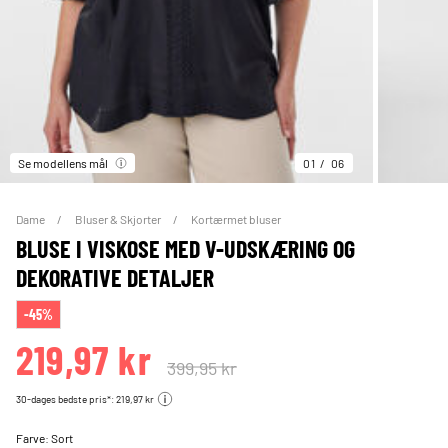
Se modellens mål
01
06
Dame
Bluser & Skjorter
Kortærmet bluser
BLUSE I VISKOSE MED V-UDSKÆRING OG
DEKORATIVE DETALJER
-45%
219,97 kr
399,95 kr
30-dages bedste pris*: 219,97 kr
Farve:
Sort