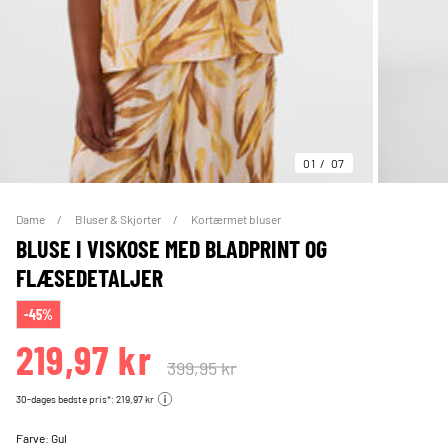
01
07
Dame
Bluser & Skjorter
Kortærmet bluser
BLUSE I VISKOSE MED BLADPRINT OG
FLÆSEDETALJER
-45%
219,97 kr
399,95 kr
30-dages bedste pris*: 219,97 kr
Farve:
Gul