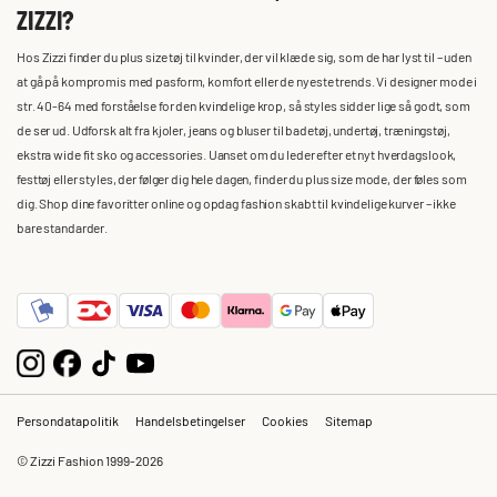
ZIZZI?
Hos Zizzi finder du plus size tøj til kvinder, der vil klæde sig, som de har lyst til – uden
at gå på kompromis med pasform, komfort eller de nyeste trends. Vi designer mode i
str. 40-64 med forståelse for den kvindelige krop, så styles sidder lige så godt, som
de ser ud. Udforsk alt fra kjoler, jeans og bluser til badetøj, undertøj, træningstøj,
ekstra wide fit sko og accessories. Uanset om du leder efter et nyt hverdagslook,
festtøj eller styles, der følger dig hele dagen, finder du plus size mode, der føles som
dig. Shop dine favoritter online og opdag fashion skabt til kvindelige kurver – ikke
bare standarder.
Persondatapolitik
Handelsbetingelser
Cookies
Sitemap
© Zizzi Fashion 1999-2026