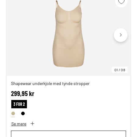
01
/
08
Shapewear underkjole med tynde stropper
299,95 kr
3 FOR 2
Se mere