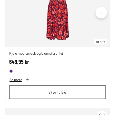
SHOP THE LOOK
01
/
07
Kjole med smock og blomsterprint
649,95 kr
Se mere
Størrelse