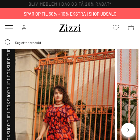
BLIV MEDLEM I DAG OG FÅ 20% RABAT*
SHOP THE LOOK
SPAR OP TIL 50% + 10% EKSTRA |
SHOP UDSALG
Menu
SHOP THE LOOK
SHOP THE LOOK
SHOP THE LOOK