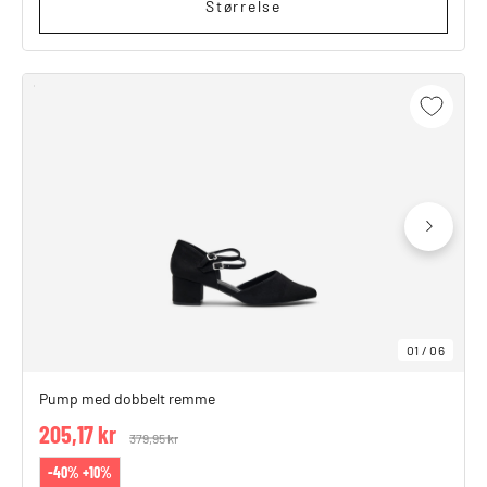
Størrelse
01
/
06
Pump med dobbelt remme
205,17 kr
Price reduced from
379,95 kr
to
-40% +10%