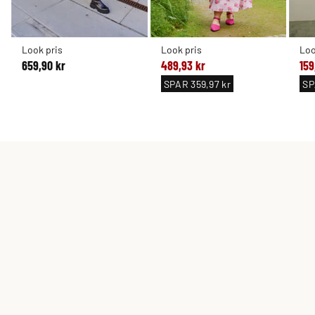
Look pris
Look pris
Loo
659,90 kr
489,93 kr
159
SPAR
359,97 kr
S