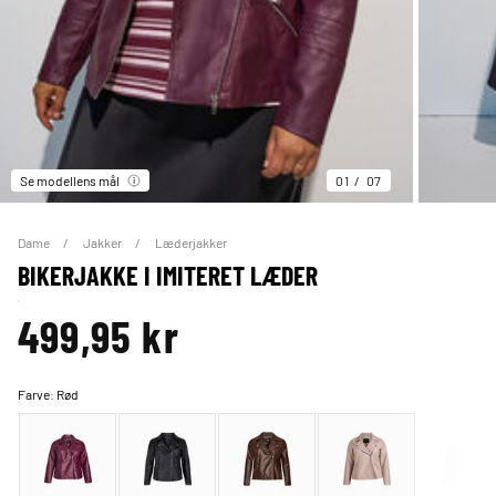
Se modellens mål
01
07
Dame
Jakker
Læderjakker
BIKERJAKKE I IMITERET LÆDER
499,95 kr
Farve:
Rød