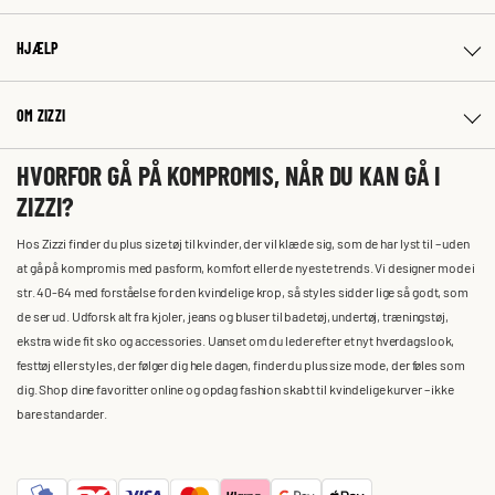
HJÆLP
OM ZIZZI
HVORFOR GÅ PÅ KOMPROMIS, NÅR DU KAN GÅ I
ZIZZI?
Hos Zizzi finder du plus size tøj til kvinder, der vil klæde sig, som de har lyst til – uden
at gå på kompromis med pasform, komfort eller de nyeste trends. Vi designer mode i
str. 40-64 med forståelse for den kvindelige krop, så styles sidder lige så godt, som
de ser ud. Udforsk alt fra kjoler, jeans og bluser til badetøj, undertøj, træningstøj,
ekstra wide fit sko og accessories. Uanset om du leder efter et nyt hverdagslook,
festtøj eller styles, der følger dig hele dagen, finder du plus size mode, der føles som
dig. Shop dine favoritter online og opdag fashion skabt til kvindelige kurver – ikke
bare standarder.