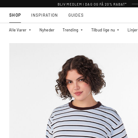
BLIV MEDLEM I DAG OG FÅ 20% RABAT*
SHOP
INSPIRATION
GUIDES
Alle Varer
Nyheder
Trending
Tilbud lige nu
Linjer