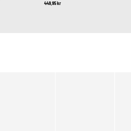
r
449,95 kr