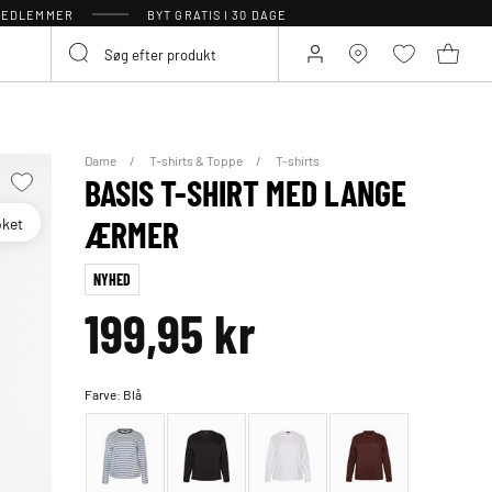
 MEDLEMMER
BYT GRATIS I 30 DAGE
Dame
T-shirts & Toppe
T-shirts
BASIS T-SHIRT MED LANGE
oket
ÆRMER
NYHED
199,95 kr
Farve:
Blå