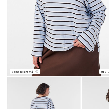
Se modellens mål
01