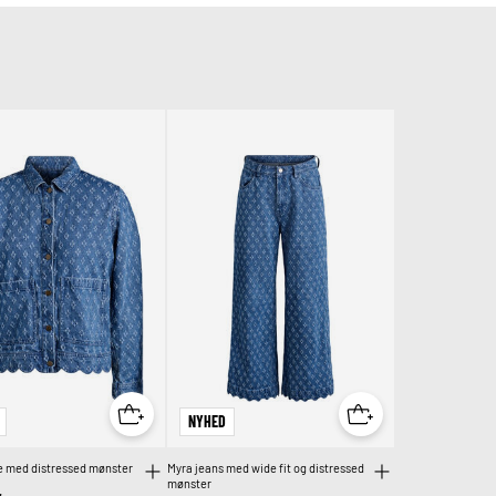
NYHED
 med distressed mønster
Myra jeans med wide fit og distressed
mønster