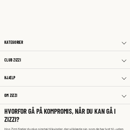
KATEGORIER
CLUB ZIZZI
HJÆLP
OM ZIZZI
HVORFOR GÅ PÅ KOMPROMIS, NÅR DU KAN GÅ I
ZIZZI?
Hos Zizzi finder du plus size tøj til kvinder, der vil klæde sig, som de har lyst til – uden