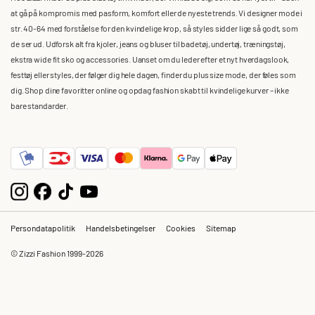
at gå på kompromis med pasform, komfort eller de nyeste trends. Vi designer mode i
str. 40-64 med forståelse for den kvindelige krop, så styles sidder lige så godt, som
de ser ud. Udforsk alt fra kjoler, jeans og bluser til badetøj, undertøj, træningstøj,
ekstra wide fit sko og accessories. Uanset om du leder efter et nyt hverdagslook,
festtøj eller styles, der følger dig hele dagen, finder du plus size mode, der føles som
dig. Shop dine favoritter online og opdag fashion skabt til kvindelige kurver – ikke
bare standarder.
Persondatapolitik
Handelsbetingelser
Cookies
Sitemap
© Zizzi Fashion 1999-2026