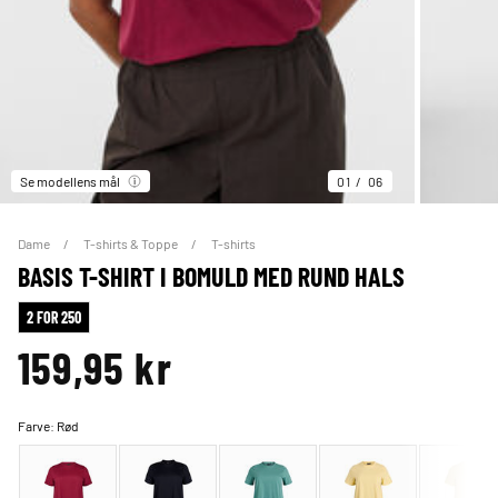
Se modellens mål
01
06
Dame
T-shirts & Toppe
T-shirts
BASIS T-SHIRT I BOMULD MED RUND HALS
2 FOR 250
159,95 kr
Farve:
Rød