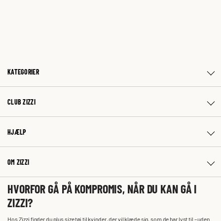
KATEGORIER
CLUB ZIZZI
HJÆLP
OM ZIZZI
HVORFOR GÅ PÅ KOMPROMIS, NÅR DU KAN GÅ I
ZIZZI?
Hos Zizzi finder du plus size tøj til kvinder, der vil klæde sig, som de har lyst til – uden