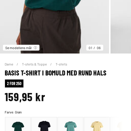
Se modellens mål
01
06
Dame
T-shirts & Toppe
T-shirts
BASIS T-SHIRT I BOMULD MED RUND HALS
2 FOR 250
159,95 kr
Farve:
Grøn