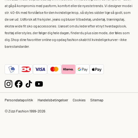
at gå på kompromis med pasform, komfort eller de nyeste trends. Vi designer mode i
str. 40-64 med forståelse for den kvindelige krop, så styles sidder lige så godt, som
de ser ud. Udforsk alt fra kjoler, jeans og bluser til badetøj, undertøj, træningstøj,
ekstra wide fit sko og accessories. Uanset om du leder efter et nyt hverdagslook,
festtøj eller styles, der følger dig hele dagen, finder du plus size mode, der føles som
dig. Shop dine favoritter online og opdag fashion skabt til kvindelige kurver – ikke
bare standarder.
Persondatapolitik
Handelsbetingelser
Cookies
Sitemap
© Zizzi Fashion 1999-2026