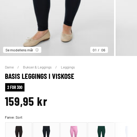
Se modellens mål
01
06
Dame
Bukser & Leggings
Leggings
BASIS LEGGINGS I VISKOSE
2 FOR 300
159,95 kr
Farve:
Sort