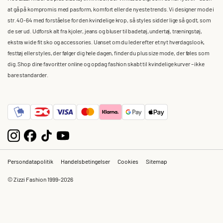
at gå på kompromis med pasform, komfort eller de nyeste trends. Vi designer mode i
str. 40-64 med forståelse for den kvindelige krop, så styles sidder lige så godt, som
de ser ud. Udforsk alt fra kjoler, jeans og bluser til badetøj, undertøj, træningstøj,
ekstra wide fit sko og accessories. Uanset om du leder efter et nyt hverdagslook,
festtøj eller styles, der følger dig hele dagen, finder du plus size mode, der føles som
dig. Shop dine favoritter online og opdag fashion skabt til kvindelige kurver – ikke
bare standarder.
Persondatapolitik
Handelsbetingelser
Cookies
Sitemap
© Zizzi Fashion 1999-2026