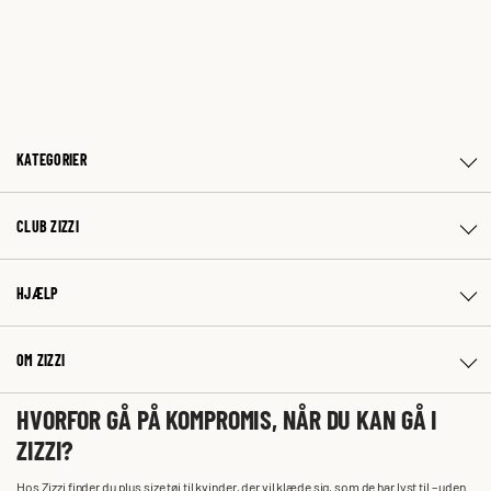
KATEGORIER
CLUB ZIZZI
HJÆLP
OM ZIZZI
HVORFOR GÅ PÅ KOMPROMIS, NÅR DU KAN GÅ I
ZIZZI?
Hos Zizzi finder du plus size tøj til kvinder, der vil klæde sig, som de har lyst til – uden