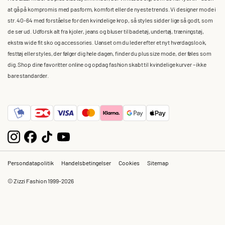
at gå på kompromis med pasform, komfort eller de nyeste trends. Vi designer mode i
str. 40-64 med forståelse for den kvindelige krop, så styles sidder lige så godt, som
de ser ud. Udforsk alt fra kjoler, jeans og bluser til badetøj, undertøj, træningstøj,
ekstra wide fit sko og accessories. Uanset om du leder efter et nyt hverdagslook,
festtøj eller styles, der følger dig hele dagen, finder du plus size mode, der føles som
dig. Shop dine favoritter online og opdag fashion skabt til kvindelige kurver – ikke
bare standarder.
Persondatapolitik
Handelsbetingelser
Cookies
Sitemap
© Zizzi Fashion 1999-2026