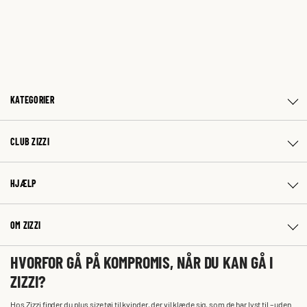
KATEGORIER
CLUB ZIZZI
HJÆLP
OM ZIZZI
HVORFOR GÅ PÅ KOMPROMIS, NÅR DU KAN GÅ I
ZIZZI?
Hos Zizzi finder du plus size tøj til kvinder, der vil klæde sig, som de har lyst til – uden