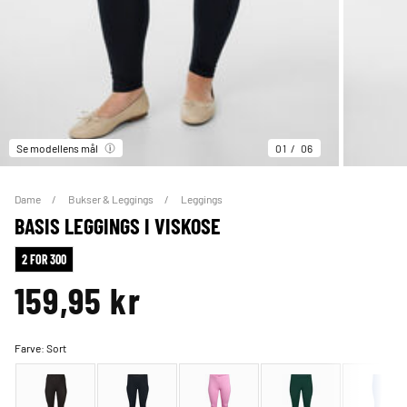
Se modellens mål
01
06
Dame
Bukser & Leggings
Leggings
BASIS LEGGINGS I VISKOSE
2 FOR 300
159,95 kr
Farve:
Sort