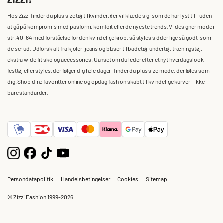
Hos Zizzi finder du plus size tøj til kvinder, der vil klæde sig, som de har lyst til – uden
at gå på kompromis med pasform, komfort eller de nyeste trends. Vi designer mode i
str. 40-64 med forståelse for den kvindelige krop, så styles sidder lige så godt, som
de ser ud. Udforsk alt fra kjoler, jeans og bluser til badetøj, undertøj, træningstøj,
ekstra wide fit sko og accessories. Uanset om du leder efter et nyt hverdagslook,
festtøj eller styles, der følger dig hele dagen, finder du plus size mode, der føles som
dig. Shop dine favoritter online og opdag fashion skabt til kvindelige kurver – ikke
bare standarder.
Persondatapolitik
Handelsbetingelser
Cookies
Sitemap
© Zizzi Fashion 1999-2026