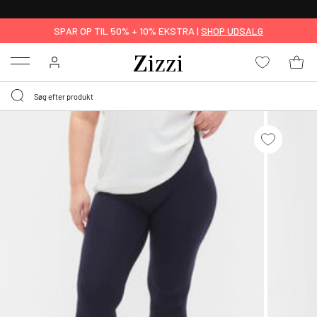
GRATIS LEVERING FRA 499,-*
SPAR OP TIL 50% + 10% EKSTRA |
SHOP UDSALG
Menu