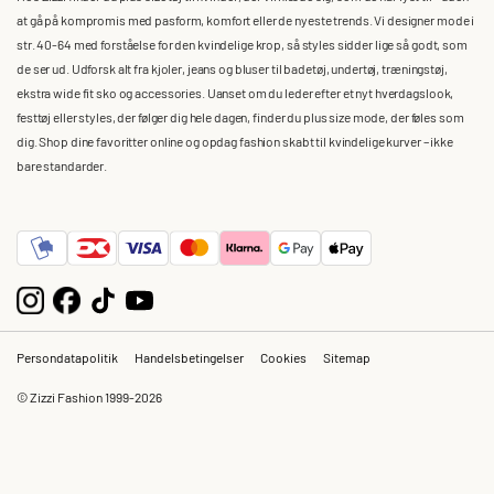
at gå på kompromis med pasform, komfort eller de nyeste trends. Vi designer mode i
str. 40-64 med forståelse for den kvindelige krop, så styles sidder lige så godt, som
de ser ud. Udforsk alt fra kjoler, jeans og bluser til badetøj, undertøj, træningstøj,
ekstra wide fit sko og accessories. Uanset om du leder efter et nyt hverdagslook,
festtøj eller styles, der følger dig hele dagen, finder du plus size mode, der føles som
dig. Shop dine favoritter online og opdag fashion skabt til kvindelige kurver – ikke
bare standarder.
Persondatapolitik
Handelsbetingelser
Cookies
Sitemap
© Zizzi Fashion 1999-2026