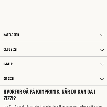
KATEGORIER
CLUB ZIZZI
HJÆLP
OM ZIZZI
HVORFOR GÅ PÅ KOMPROMIS, NÅR DU KAN GÅ I
ZIZZI?
Hos Zizzi finder du plus size tøj til kvinder, der vil klæde sig, som de har lyst til – uden