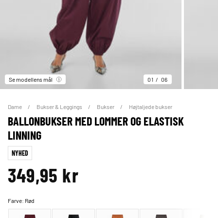
Se modellens mål
01
06
Dame
Bukser & Leggings
Bukser
Højtaljede bukser
BALLONBUKSER MED LOMMER OG ELASTISK
LINNING
NYHED
349,95 kr
Farve:
Rød