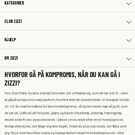
KATEGORIER
CLUB ZIZZI
HJÆLP
OM ZIZZI
HVORFOR GÅ PÅ KOMPROMIS, NÅR DU KAN GÅ I
ZIZZI?
Hos Zizzi finder du plus size tøj til kvinder, der vil klæde sig, som de har lyst til – uden
at gå på kompromis med pasform, komfort eller de nyeste trends. Vi designer mode i
str. 40-64 med forståelse for den kvindelige krop, så styles sidder lige så godt, som
de ser ud. Udforsk alt fra kjoler, jeans og bluser til badetøj, undertøj, træningstøj,
ekstra wide fit sko og accessories. Uanset om du leder efter et nyt hverdagslook,
festtøj eller styles, der følger dig hele dagen, finder du plus size mode, der føles som
dig. Shop dine favoritter online og opdag fashion skabt til kvindelige kurver – ikke