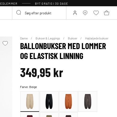
 MEDLEMMER
BYT GRATIS I 30 DAGE
Dame
Bukser & Leggings
Bukser
Højtaljede bukser
BALLONBUKSER MED LOMMER
OG ELASTISK LINNING
349,95 kr
Farve:
Beige