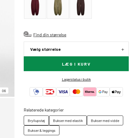
Find din størrelse
Vælg størrelse
LÆG I KURV
Lagerstatus i butik
06
Relaterede kategorier
Bryllupstøj
Bukser med elastik
Bukser med vidde
Bukser & leggings