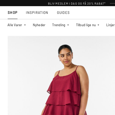
BLIV MEDLEM I DAG OG FÅ 20% RABAT*
SHOP
INSPIRATION
GUIDES
Alle Varer
Nyheder
Trending
Tilbud lige nu
Linjer