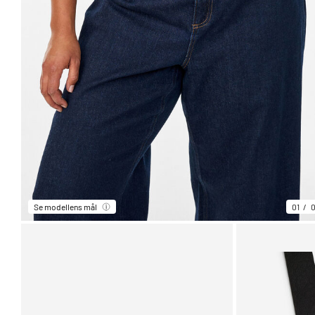
Se modellens mål
01