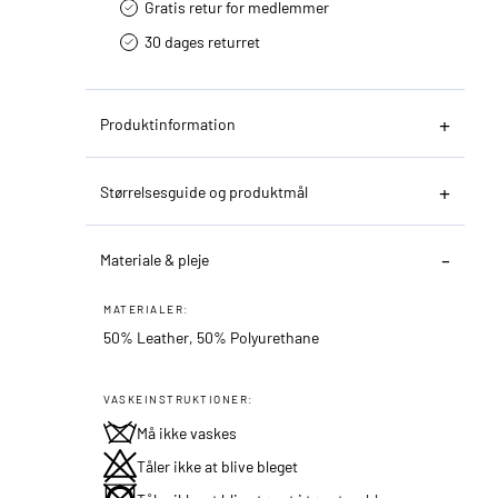
Gratis retur for medlemmer
30 dages returret
Produktinformation
Størrelsesguide og produktmål
Materiale & pleje
MATERIALER:
50% Leather, 50% Polyurethane
VASKEINSTRUKTIONER:
Må ikke vaskes
Tåler ikke at blive bleget