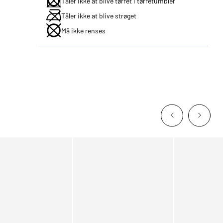
Tåler ikke at blive tørret i tørretumbler
Tåler ikke at blive strøget
Må ikke renses