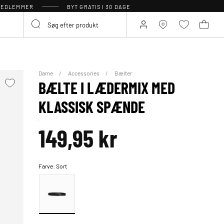
 MEDLEMMER
BYT GRATIS I 30 DAGE
Dame
Accessories
Bælter
BÆLTE I LÆDERMIX MED
KLASSISK SPÆNDE
149,95 kr
Farve:
Sort