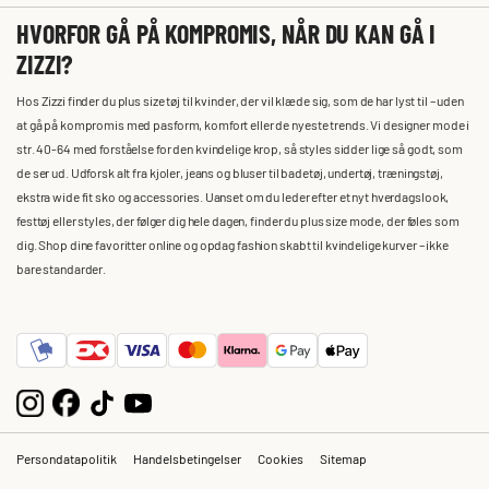
HVORFOR GÅ PÅ KOMPROMIS, NÅR DU KAN GÅ I
ZIZZI?
Hos Zizzi finder du plus size tøj til kvinder, der vil klæde sig, som de har lyst til – uden
at gå på kompromis med pasform, komfort eller de nyeste trends. Vi designer mode i
str. 40-64 med forståelse for den kvindelige krop, så styles sidder lige så godt, som
de ser ud. Udforsk alt fra kjoler, jeans og bluser til badetøj, undertøj, træningstøj,
ekstra wide fit sko og accessories. Uanset om du leder efter et nyt hverdagslook,
festtøj eller styles, der følger dig hele dagen, finder du plus size mode, der føles som
dig. Shop dine favoritter online og opdag fashion skabt til kvindelige kurver – ikke
bare standarder.
Persondatapolitik
Handelsbetingelser
Cookies
Sitemap