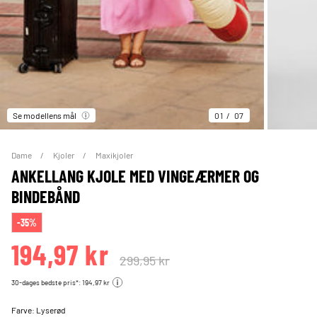
Se modellens mål
01
07
Dame
Kjoler
Maxikjoler
ANKELLANG KJOLE MED VINGEÆRMER OG
BINDEBÅND
-35%
194,97 kr
299,95 kr
30-dages bedste pris*: 194,97 kr
Farve:
Lyserød