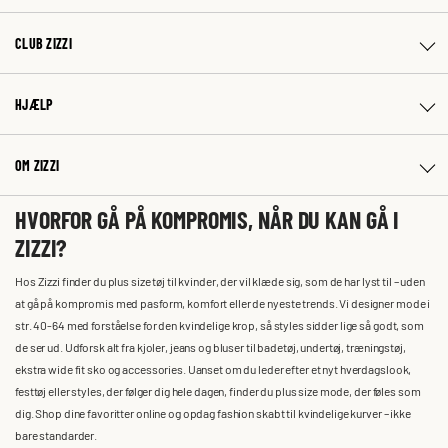
CLUB ZIZZI
HJÆLP
OM ZIZZI
HVORFOR GÅ PÅ KOMPROMIS, NÅR DU KAN GÅ I
ZIZZI?
Hos Zizzi finder du plus size tøj til kvinder, der vil klæde sig, som de har lyst til – uden
at gå på kompromis med pasform, komfort eller de nyeste trends. Vi designer mode i
str. 40-64 med forståelse for den kvindelige krop, så styles sidder lige så godt, som
de ser ud. Udforsk alt fra kjoler, jeans og bluser til badetøj, undertøj, træningstøj,
ekstra wide fit sko og accessories. Uanset om du leder efter et nyt hverdagslook,
festtøj eller styles, der følger dig hele dagen, finder du plus size mode, der føles som
dig. Shop dine favoritter online og opdag fashion skabt til kvindelige kurver – ikke
bare standarder.