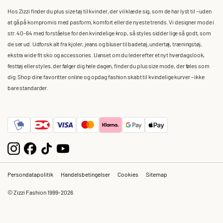
Hos Zizzi finder du plus size tøj til kvinder, der vil klæde sig, som de har lyst til – uden
at gå på kompromis med pasform, komfort eller de nyeste trends. Vi designer mode i
str. 40-64 med forståelse for den kvindelige krop, så styles sidder lige så godt, som
de ser ud. Udforsk alt fra kjoler, jeans og bluser til badetøj, undertøj, træningstøj,
ekstra wide fit sko og accessories. Uanset om du leder efter et nyt hverdagslook,
festtøj eller styles, der følger dig hele dagen, finder du plus size mode, der føles som
dig. Shop dine favoritter online og opdag fashion skabt til kvindelige kurver – ikke
bare standarder.
Persondatapolitik
Handelsbetingelser
Cookies
Sitemap
© Zizzi Fashion 1999-2026