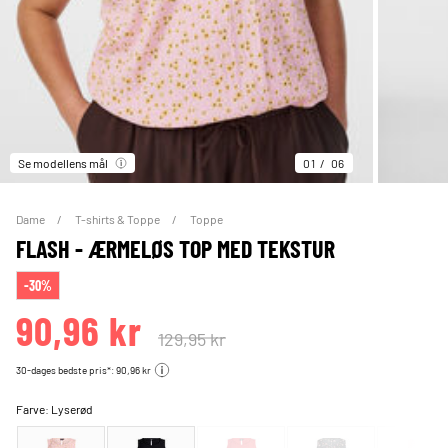
Se modellens mål
01
06
Dame
T-shirts & Toppe
Toppe
FLASH - ÆRMELØS TOP MED TEKSTUR
-30%
90,96 kr
129,95 kr
30-dages bedste pris*: 90,96 kr
Farve:
Lyserød