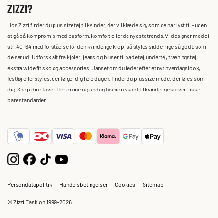
ZIZZI?
Hos Zizzi finder du plus size tøj til kvinder, der vil klæde sig, som de har lyst til – uden
at gå på kompromis med pasform, komfort eller de nyeste trends. Vi designer mode i
str. 40-64 med forståelse for den kvindelige krop, så styles sidder lige så godt, som
de ser ud. Udforsk alt fra kjoler, jeans og bluser til badetøj, undertøj, træningstøj,
ekstra wide fit sko og accessories. Uanset om du leder efter et nyt hverdagslook,
festtøj eller styles, der følger dig hele dagen, finder du plus size mode, der føles som
dig. Shop dine favoritter online og opdag fashion skabt til kvindelige kurver – ikke
bare standarder.
Persondatapolitik
Handelsbetingelser
Cookies
Sitemap
© Zizzi Fashion 1999-2026