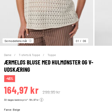
Se modellens mål
01
06
Dame
T-shirts & Toppe
Toppe
ÆRMELØS BLUSE MED HULMØNSTER OG V-
UDSKÆRING
-45%
164,97 kr
299,95 kr
30-dages bedste pris*: 164,97 kr
Farve:
Beige